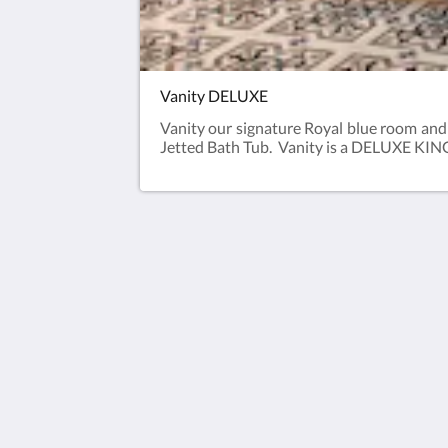
Vanity DELUXE
Vanity our signature Royal blue room and 
Jetted Bath Tub. Vanity is a DELUXE K
Rivera Del Rio
104 Rivera del Río Emiliano Zapata
Puerto Vallarta Jal. 48380
Mexico
+14806695530
info@riveradelrio.com