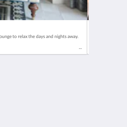
Diego DELUXE
ounge to relax the days and nights away.
Dramatic black wi
tub and shower.
Medios sociales