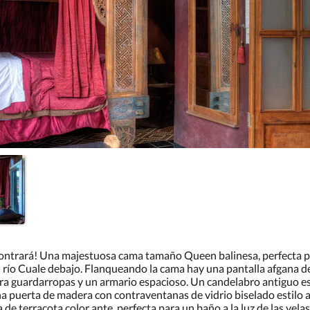
ntrará! Una majestuosa cama tamaño Queen balinesa, perfecta para
l río Cuale debajo. Flanqueando la cama hay una pantalla afgana d
ara guardarropas y un armario espacioso. Un candelabro antiguo es 
 puerta de madera con contraventanas de vidrio biselado estilo aco
e terracota color ante, perfecta para un baño a la luz de las velas 