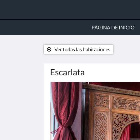
PÁGINA DE INICIO
Ver todas las habitaciones
Escarlata
A
continuación
se
muestra
un
carrusel
de
imágenes.
Para
verlas,