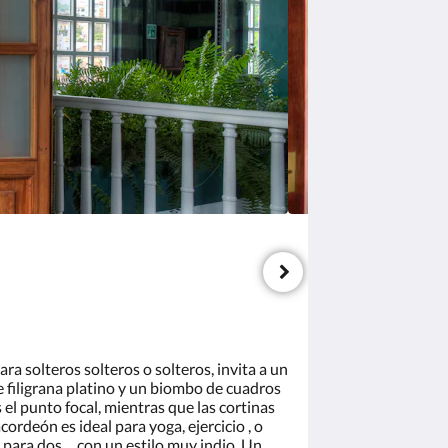
 solteros solteros o solteros, invita a un
e filigrana platino y un biombo de cuadros
el punto focal, mientras que las cortinas
rdeón es ideal para yoga, ejercicio , o
para dos ... con un estilo muy indio. Un