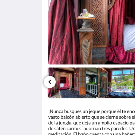
haga
clic
en
los
botones
siguiente
y
anterior.
¡Nunca busques un jeque porque él te enco
vasto balcón abierto que se cierne sobre e
de la jungla, que deja un amplio espacio p
de satén carmesí adornan tres paredes. Una
meditación. El baño cuenta con una bañera d